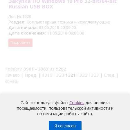
Закупка ПО Windows 10 Pro 32-bit/64-bit
Russian USB BOX
Лот №:1620
Раздел
: Компьютерная техника и комплектующие
Дата начала:
03.05.2018 00:00:00
Дата окончания:
11.05.2018 00:00:00
Подробнее
Новости 3961 - 3963 из 5282
Начало
|
Пред.
|
1319
1320
1321
1322
1323
|
След.
|
Конец
Сайт использует файлы
Cookies
для анализа
посещаемости, пользовательской активности и
оптимизации работы сайта.
Медицина
© 2026 |
Политика конфиденциальности
Я согласен