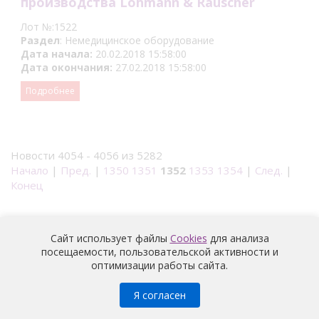
производства Lohmann & Rauscher
Лот №:1522
Раздел
: Немедицинское оборудование
Дата начала:
20.02.2018 15:58:00
Дата окончания:
27.02.2018 15:58:00
Подробнее
Новости 4054 - 4056 из 5282
Начало
|
Пред.
|
1350
1351
1352
1353
1354
|
След.
|
Конец
Сайт использует файлы
Cookies
для анализа
посещаемости, пользовательской активности и
оптимизации работы сайта.
Медицина
© 2026 |
Политика конфиденциальности
Я согласен
Условия обработки и информация о наличии запретов и