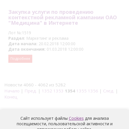
Закупка услуги по проведению
контекстной рекламной кампании ОАО
"Медицина" в Интернете
Лот №:1519
Раздел
: Маркетинг и реклама
Дата начала:
20.02.2018 12:00:00
Дата окончания:
01.03.2018 12:00:00
Подробнее
Новости 4060 - 4062 из 5282
Начало
|
Пред.
|
1352
1353
1354
1355
1356
|
След.
|
Конец
Сайт использует файлы
Cookies
для анализа
посещаемости, пользовательской активности и