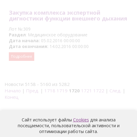
Закупка комплекса экспертной
дигностики функции внешнего дыхания
Лот №:309
Раздел
: Медицинское оборудование
Дата начала:
05.02.2016 00:00:00
Дата окончания:
14.02.2016 00:00:00
Подробнее
Новости 5158 - 5160 из 5282
Начало
|
Пред.
|
1718
1719
1720
1721
1722
|
След.
|
Конец
Сайт использует файлы
Cookies
для анализа
посещаемости, пользовательской активности и
оптимизации работы сайта.