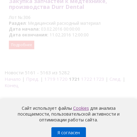
Закупка запчастей к медтехнике,
производства Durr Dental
Лот №:306
Раздел
: Медицинский расходный материал
Дата начала:
03.02.2016 00:00:00
Дата окончания:
11.02.2016 12:00:00
Подробнее
Новости 5161 - 5163 из 5282
Начало
|
Пред.
|
1719
1720
1721
1722
1723
|
След.
|
Конец
Сайт использует файлы
Cookies
для анализа
посещаемости, пользовательской активности и
оптимизации работы сайта.
Медицина
© 2026 |
Политика конфиденциальности
Я согласен