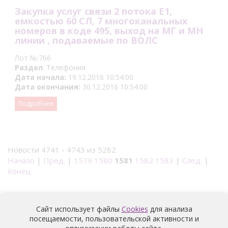
Закупка услуг связи 2 потока Е1,
емкостью 60 СЛ, 7 многоканальных
номеров в коде 495, выход на МГ и МН
линии , подаваемые по ВОЛС
Лот №:766
Раздел
: Телефония
Дата начала:
19.12.2016 10:54:00
Дата окончания:
30.12.2016 10:54:00
Подробнее
Новости 4741 - 4743 из 5282
Начало
|
Пред.
|
1579
1580
1581
1582
1583
|
След.
|
Конец
Сайт использует файлы
Cookies
для анализа
посещаемости, пользовательской активности и