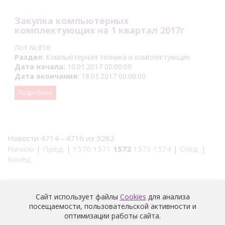
Закупка компьютерных
комплектующих на 1 квартал 2017г
Лот №:816
Раздел
: Компьютерная техника и комплектующие
Дата начала:
10.01.2017 00:00:00
Дата окончания:
18.01.2017 00:00:00
Подробнее
Новости 4714 - 4716 из 5282
Начало
|
Пред.
|
1570
1571
1572
1573
1574
|
След.
|
Конец
Сайт использует файлы
Cookies
для анализа
посещаемости, пользовательской активности и
оптимизации работы сайта.