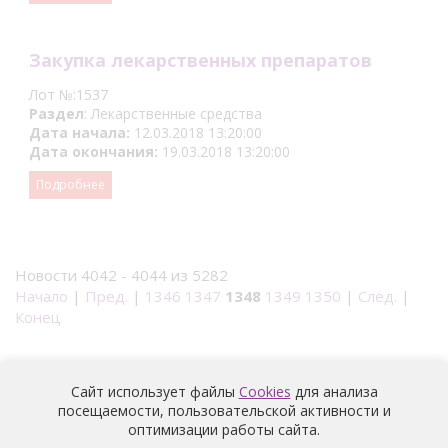
Закупка лекарственных препаратов
Лот №:1537
Раздел
: Лекарственные средства
Дата начала:
12.03.2018 13:20:00
Дата окончания:
19.03.2018 13:20:00
Подробнее
Новости 4042 - 4044 из 5282
Начало
|
Пред.
|
1346
1347
1348
1349
1350
|
След.
|
Конец
Сайт использует файлы
Cookies
для анализа
посещаемости, пользовательской активности и
оптимизации работы сайта.