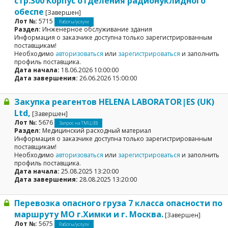
стр.300 Корпус отделения радионуклидного
обеспе
[Завершен]
Лот №:
5715
Работы/услуги
Раздел:
Инженерное обслуживание здания
Информация о заказчике доступна только зарегистрированным
поставщикам!
Необходимо
авторизоваться
или
зарегистрироваться
и заполнить
профиль поставщика.
Дата начала:
18.06.2026 10:00:00
Дата завершения:
26.06.2026 15:00:00
Закупка реагентов HELENA LABORATOR|ES (UK)
Ltd,
[Завершен]
Лот №:
5676
Запрос на ТМЦ (В)
Раздел:
Медицинский расходный материал
Информация о заказчике доступна только зарегистрированным
поставщикам!
Необходимо
авторизоваться
или
зарегистрироваться
и заполнить
профиль поставщика.
Дата начала:
25.08.2025 13:20:00
Дата завершения:
28.08.2025 13:20:00
Перевозка опасного груза 7 класса опасности по
маршруту МО г.Химки и г. Москва.
[Завершен]
Лот №:
5675
Работы/услуги