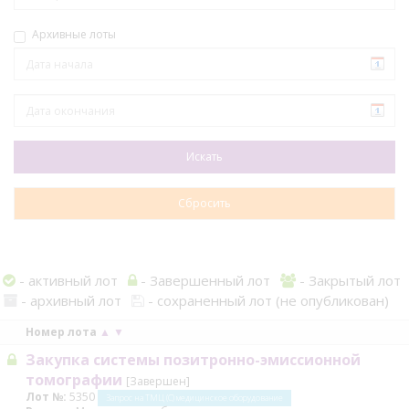
Архивные лоты
- активный лот
- Завершенный лот
- Закрытый лот
- архивный лот
- сохраненный лот (не опубликован)
Номер лота
▲
▼
Закупка системы позитронно-эмиссионной
томографии
[Завершен]
Лот №:
5350
Запрос на ТМЦ (С) медицинское оборудование