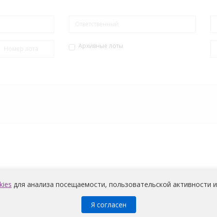
Архивные лоты
kies
для анализа посещаемости, пользовательской активности и
Медицина
© 2026 |
Политика конфиденциальности
Я согласен
претов и условий на обработку неограниченным кругом лиц