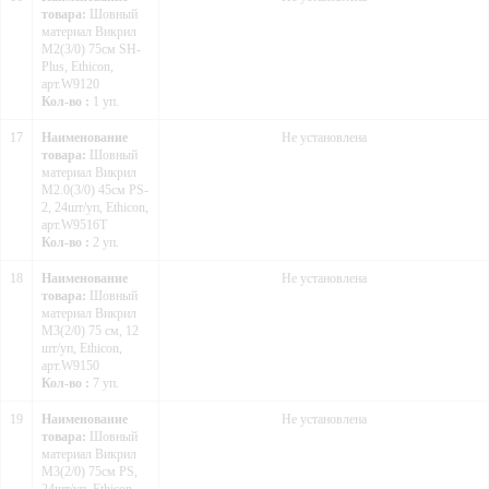
товара:
Шовный
материал Викрил
М2(3/0) 75см SH-
Plus, Ethicon,
арт.W9120
Кол-во :
1 уп.
17
Наименование
Не установлена
товара:
Шовный
материал Викрил
М2.0(3/0) 45см PS-
2, 24шт/уп, Ethicon,
арт.W9516T
Кол-во :
2 уп.
18
Наименование
Не установлена
товара:
Шовный
материал Викрил
М3(2/0) 75 см, 12
шт/уп, Ethicon,
арт.W9150
Кол-во :
7 уп.
19
Наименование
Не установлена
товара:
Шовный
материал Викрил
М3(2/0) 75см PS,