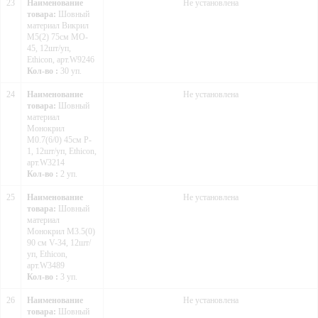
23
Наименование
Не установлена
товара:
Шовный
материал Викрил
М5(2) 75см MO-
45, 12шт/уп,
Ethicon, арт.W9246
Кол-во :
30 уп.
24
Наименование
Не установлена
товара:
Шовный
материал
Монокрил
М0.7(6/0) 45см P-
1, 12шт/уп, Ethicon,
арт.W3214
Кол-во :
2 уп.
25
Наименование
Не установлена
товара:
Шовный
материал
Монокрил M3.5(0)
90 см V-34, 12шт/
уп, Ethicon,
арт.W3489
Кол-во :
3 уп.
26
Наименование
Не установлена
товара:
Шовный