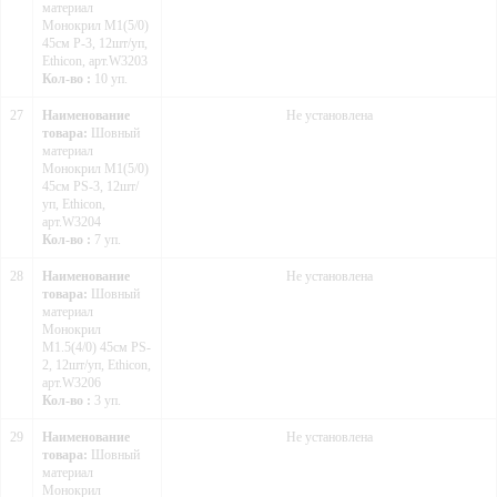
материал
Монокрил М1(5/0)
45см P-3, 12шт/уп,
Ethicon, арт.W3203
Кол-во :
10 уп.
27
Наименование
Не установлена
товара:
Шовный
материал
Монокрил М1(5/0)
45см PS-3, 12шт/
уп, Ethicon,
арт.W3204
Кол-во :
7 уп.
28
Наименование
Не установлена
товара:
Шовный
материал
Монокрил
М1.5(4/0) 45см PS-
2, 12шт/уп, Ethicon,
арт.W3206
Кол-во :
3 уп.
29
Наименование
Не установлена
товара:
Шовный
материал
Монокрил