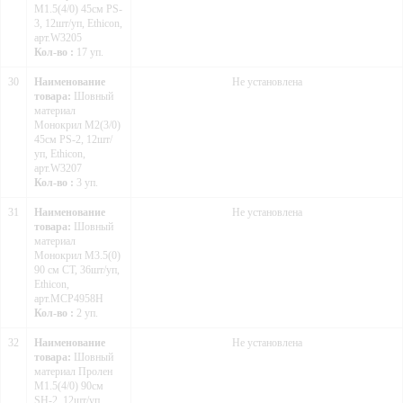
М1.5(4/0) 45см PS-
3, 12шт/уп, Ethicon,
арт.W3205
Кол-во :
17 уп.
30
Наименование
Не установлена
товара:
Шовный
материал
Монокрил М2(3/0)
45см PS-2, 12шт/
уп, Ethicon,
арт.W3207
Кол-во :
3 уп.
31
Наименование
Не установлена
товара:
Шовный
материал
Монокрил М3.5(0)
90 см CT, 36шт/уп,
Ethicon,
арт.MCP4958H
Кол-во :
2 уп.
32
Наименование
Не установлена
товара:
Шовный
материал Пролен
M1.5(4/0) 90см
SH-2, 12шт/уп,