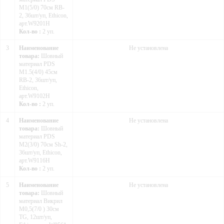
М1(5/0) 70см RB-
2, 36шт/уп, Ethicon,
арт.W9201H
Кол-во :
2 уп.
3
Наименование
Не установлена
товара:
Шовный
материал PDS
М1.5(4/0) 45см
RB-2, 36шт/уп,
Ethicon,
арт.W9102H
Кол-во :
2 уп.
4
Наименование
Не установлена
товара:
Шовный
материал PDS
М2(3/0) 70см Sh-2,
36шт/уп, Ethicon,
арт.W9116H
Кол-во :
2 уп.
5
Наименование
Не установлена
товара:
Шовный
материал Викрил
M0,5(7/0 ) 30см
TG, 12шт/уп,