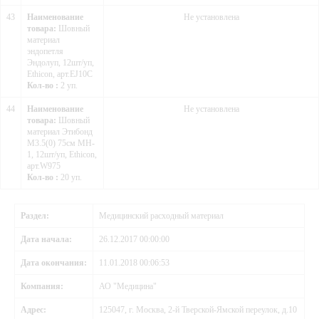
43
Наименование
Не установлена
товара:
Шовный
материал
эндопетля
Эндолуп, 12шт/уп,
Ethicon, арт.EJ10C
Кол-во :
2 уп.
44
Наименование
Не установлена
товара:
Шовный
материал Этибонд
М3.5(0) 75см MH-
1, 12шт/уп, Ethicon,
арт.W975
Кол-во :
20 уп.
Раздел:
Медицинский расходный материал
Дата начала:
26.12.2017 00:00:00
Дата окончания:
11.01.2018 00:06:53
Компания:
АО "Медицина"
Адрес:
125047, г. Москва, 2-й Тверской-Ямской переулок, д.10