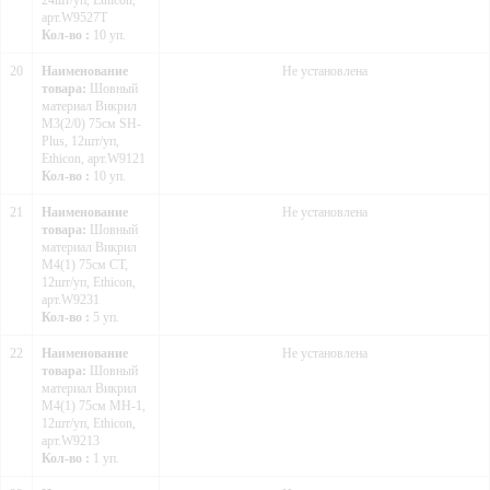
24шт/уп, Ethicon,
арт.W9527T
Кол-во :
10 уп.
20
Наименование
Не установлена
товара:
Шовный
материал Викрил
М3(2/0) 75см SH-
Plus, 12шт/уп,
Ethicon, арт.W9121
Кол-во :
10 уп.
21
Наименование
Не установлена
товара:
Шовный
материал Викрил
М4(1) 75см CT,
12шт/уп, Ethicon,
арт.W9231
Кол-во :
5 уп.
22
Наименование
Не установлена
товара:
Шовный
материал Викрил
М4(1) 75см MH-1,
12шт/уп, Ethicon,
арт.W9213
Кол-во :
1 уп.