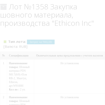
Лот №1358 Закупка
шовного материала,
производства "Ethicon Inc"
Тип лота:
Запрос на ТМЦ (В)
[Валюта: RUB]
№
Спецификация
Окончательная цена предложения с учетом налогов
1
Наименование
Не установлена
товара:
Шовный
материал PDS
М0.7(6/0) 45см
RB-2, 36шт/уп,
Ethicon,
арт.W9100H
Кол-во :
2 уп.
2
Наименование
Не установлена
товара:
Шовный
материал PDS