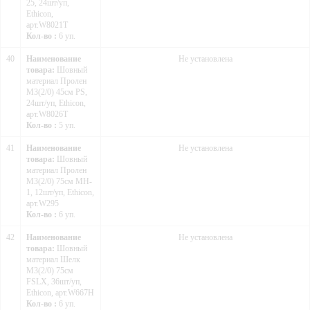
25, 24шт/уп,
Ethicon,
арт.W8021T
Кол-во :
6 уп.
40
Наименование
Не установлена
товара:
Шовный
материал Пролен
М3(2/0) 45см PS,
24шт/уп, Ethicon,
арт.W8026Т
Кол-во :
5 уп.
41
Наименование
Не установлена
товара:
Шовный
материал Пролен
М3(2/0) 75см MH-
1, 12шт/уп, Ethicon,
арт.W295
Кол-во :
6 уп.
42
Наименование
Не установлена
товара:
Шовный
материал Шелк
М3(2/0) 75см
FSLX, 36шт/уп,
Ethicon, арт.W667H
Кол-во :
6 уп.