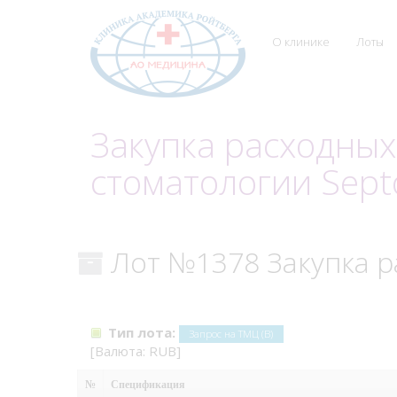
О клинике
Лоты
Закупка расходных
стоматологии Sept
Лот №1378 Закупка р
Тип лота:
Запрос на ТМЦ (В)
[Валюта: RUB]
№
Спецификация