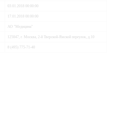
03.01.2018 00:00:00
17.01.2018 00:00:00
АО "Медицина"
125047, г. Москва, 2-й Тверской-Ямской переулок, д.10
8 (495) 775-71-40