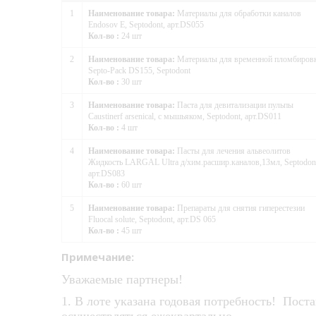
1
Наименование товара:
Материалы для обработки каналов
Endosov E, Septodont, арт.DS055
Кол-во :
24 шт
2
Наименование товара:
Материалы для временной пломбиров
Septo-Pack DS155, Septodont
Кол-во :
30 шт
3
Наименование товара:
Паста для девитализации пульпы
Caustinerf arsenical, с мышьяком, Septodont, арт.DS011
Кол-во :
4 шт
4
Наименование товара:
Пасты для лечения альвеолитов
Жидкость LARGAL Ultra д/хим.расшир.каналов,13мл, Septodon
арт.DS083
Кол-во :
60 шт
5
Наименование товара:
Препараты для снятия гиперестезии
Fluocal solute, Septodont, арт.DS 065
Кол-во :
45 шт
Примечание:
Уважаемые партнеры!
1. В лоте указана годовая
потребность! Пост