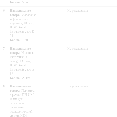
Кол-во :
5 шт
6
Наименование
Не установлена
товара:
Молоток с
тефлоновыми
втулками, 18.5см,,
HLW Dental
lnstruments , арт.40-
01
Кол-во :
1 шт
7
Наименование
Не установлена
товара:
Ножницы
изогнутые La
Grange 13.5 мм,
HLW Dental
lnstruments , арт.19-
8*
Кол-во :
20 шт
8
Наименование
Не установлена
товара:
Периотом
с ручкой DELUXE
10мм для
бережного
рассечения
периодонтальной
связки, HLW