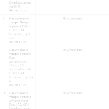
Dental lnstruments ,
арт.26-60
Кол-во :
5 шт
9
Наименование
Не установлена
товара:
Пинцет
обратный 13,0 см,
HLW Dental
lnstruments , арт.Н
-332
Кол-во :
2 шт
10
Наименование
Не установлена
товара:
Распатор
Freer
двусторонний,
17.5см , 5-5
мм.Тупой/острый,
HLW Dental
lnstruments , арт.30-
6
Кол-во :
3 шт
11
Наименование
Не установлена
товара:
Распатор
двухсторонний
Freer 17,5, HLW
Dental lnstruments ,