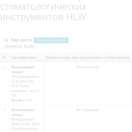
стоматологических
инструментов HLW
Тип лота:
Запрос на ТМЦ (В)
[Валюта: RUB]
№
Спецификация
Окончательная цена предложения с учетом налогов
1
Наименование
Не установлена
товара:
*Роторасширитель
21см, 60x12мм,
HLW Dental
lnstruments , арт.15-
17C
Кол-во :
2 шт
2
Наименование
Не установлена
товара:
Иглодержатель
Матье 14 см , HLW
Dental lnstruments ,