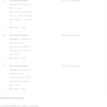
15
Наименование
Не установлена
товара:
Элеватор
B01, ручка
DELUXE, диаметр
10 мм, HLW Dental
lnstruments , арт.40-
15
Кол-во :
3 шт
16
Наименование
Не установлена
товара:
Элеватор
байонет 4мм
дистальный, HLW
Dental lnstruments ,
арт.13-81
Кол-во :
2 шт
17
Наименование
Не установлена
товара:
Элеватор
байонет 4мм
мезиальный, HLW
Dental lnstruments ,
арт.13-82
Кол-во :
2 шт
Примечание:
Уважаемые партнеры!