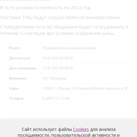
В лоте указана потребность на 2022 год.
Поставки ТМЦ будут осуществляться ежеквартально.
С победителем лота АО Медицина будет сотрудничать в
течение 12 месяцев при условии сохранения цены.
Раздел:
Медицинский расходный материал
Дата начала:
10.02.2022 00:00:00
Дата окончания:
17.02.2022 00:00:00
Компания:
АО "Медицина"
Адрес:
125047, г. Москва, 2-й Тверской-Ямской переулок, д.10
Телефон:
8 (495) 775-71-40
Сайт использует файлы
Cookies
для анализа
посещаемости, пользовательской активности и