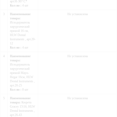
арт.H-307 C*
Кол-во :
4 шт
3
Наименование
Не установлена
товара:
Иглодержатель
хирургический
прямой 16 см,
HLW Dental
lnstruments , арт.20-
12
Кол-во :
4 шт
4
Наименование
Не установлена
товара:
Иглодержатель
хирургический
прямой Mayo-
Hegar 16см, HLW
Dental lnstruments ,
арт.20-25
Кол-во :
8 шт
5
Наименование
Не установлена
товара:
Кюрета
Gracey 15\16, HLW
Dental lnstruments ,
арт.26-43