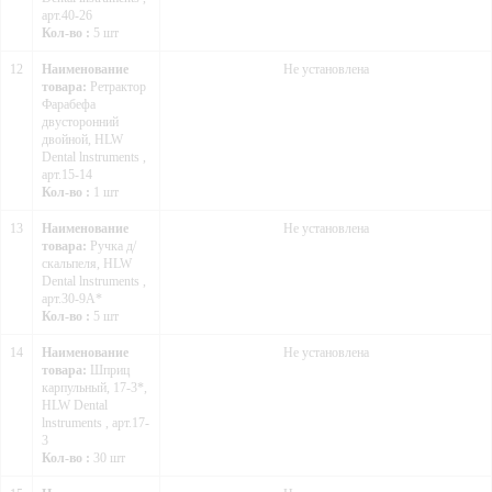
арт.40-26
Кол-во :
5 шт
12
Наименование
Не установлена
товара:
Ретрактор
Фарабефа
двусторонний
двойной, HLW
Dental lnstruments ,
арт.15-14
Кол-во :
1 шт
13
Наименование
Не установлена
товара:
Ручка д/
скальпеля, HLW
Dental lnstruments ,
арт.30-9А*
Кол-во :
5 шт
14
Наименование
Не установлена
товара:
Шприц
карпульный, 17-3*,
HLW Dental
lnstruments , арт.17-
3
Кол-во :
30 шт