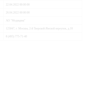
22.04.2022 00:00:00
26.04.2022 00:00:00
АО "Медицина"
125047, г. Москва, 2-й Тверской-Ямской переулок, д.10
8 (495) 775-71-40