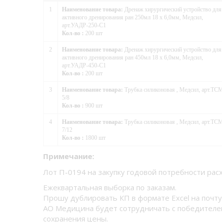
1
Наименование товара:
Дренаж хирургический устройство для
активного дренирования ран 250мл 18 х 6,0мм, Медсил,
арт.УАДР-250-С1
Кол-во :
200 шт
2
Наименование товара:
Дренаж хирургический устройство для
активного дренирования ран 450мл 18 х 6,0мм, Медсил,
арт.УАДР-450-С1
Кол-во :
200 шт
3
Наименование товара:
Трубка силиконовая , Медсил, арт.ТС
5/8
Кол-во :
900 шт
4
Наименование товара:
Трубка силиконовая , Медсил, арт.ТС
7/12
Кол-во :
1800 шт
Примечание:
Лот П-0194 на закупку годовой потребности ра
Ежеквартальная выборка по заказам.
Прошу дублировать КП в формате Excel на почту 
АО Медицина будет сотрудничать с победителем
сохранения цены.