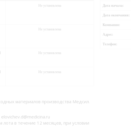
Не установлена
Дата начала:
Дата окончания:
Компания:
Не установлена
Адрес:
Телефон:
М
Не установлена
М
Не установлена
сходных материалов производства Медсил.
elovichev.d@medicina.ru
 лота в течение 12 месяцев, при условии