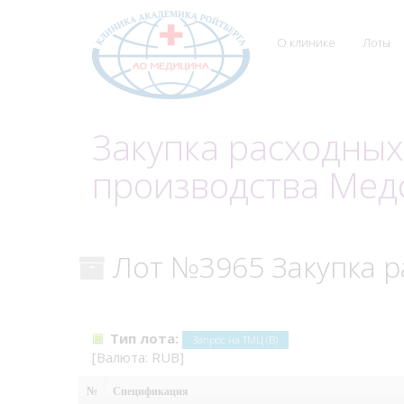
О клинике
Лоты
Закупка расходны
производства Мед
Лот №3965 Закупка р
Тип лота:
Запрос на ТМЦ (В)
[Валюта: RUB]
№
Спецификация