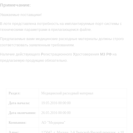
Примечание:
Уважаемые поставщики!
В лоте представлена потребность на имплантируемые порт-системы с
техническими параметрами
в прилагающемся файле.
Предлагаемые вами медицинские расходные материалы должны строго
соответствовать заявленным требованиям.
Наличие действующего
Р
егистрационного
У
достоверения
МЗ РФ
на
предлагаемую продукцию обязательно.
Раздел:
Медицинский расходный материал
Дата начала:
19.05.2016 00:00:00
Дата окончания:
26.05.2016 00:00:00
Компания:
АО "Медицина"
Адрес:
125047, г. Москва, 2-й Тверской-Ямской переулок, д.10