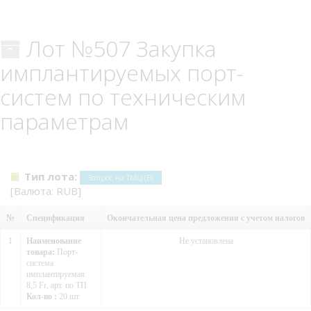
Лот №507 Закупка
имплантируемых порт-
систем по техническим
параметрам
Тип лота:
Запрос на ТМЦ (В)
[Валюта: RUB]
№
Спецификация
Окончательная цена предложения с учетом налогов
1
Наименование
Не установлена
товара:
Порт-
система
имплантируемая
8,5 Fr, арт. по ТП
Кол-во :
20 шт