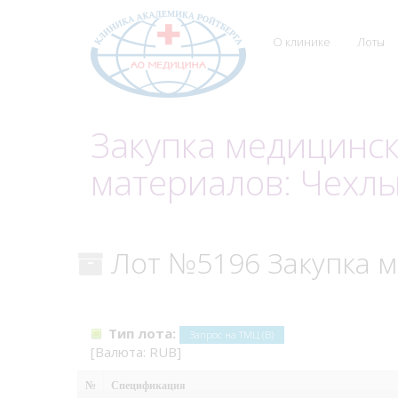
О клинике
Лоты
Закупка медицинс
материалов: Чехл
Лот №5196 Закупка м
Тип лота:
Запрос на ТМЦ (В)
[Валюта: RUB]
№
Спецификация