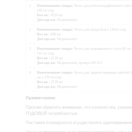
1
Наименование товара:
Чехол для рентгенографического тубу
140 см стер.
Кол-во :
4320 шт
Доп.хар-ки:
Медкомплект
2
Наименование товара:
Чехол для шнура 8см х 120см стер.
Кол-во :
600 шт
Доп.хар-ки:
Медкомплект
3
Наименование товара:
Чехол для операционного стола 80 см 
145 см стер.
Кол-во :
6120 шт
Доп.хар-ки:
Медкомплект, артикул 403 012
4
Наименование товара:
Чехол для защиты камерных кабелей 
см х 250 см стер.
Кол-во :
2520 шт
Доп.хар-ки:
Медкомплект
Примечание:
Просим обратить внимание, что количества, ук
ГОДОВОЙ потребностью.
Поставки планируется осуществлять единовременн
Цена на продукцию указывается окончательная с уч