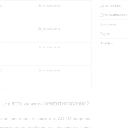
са
Не установлена
Дата начала:
Дата окончания:
Компания:
Не установлена
Адрес:
Телефон:
х
Не установлена
13
Не установлена
азанные в ЛОТе являются ОРИЕНТИРОВОЧНОЙ
о по письменным заявкам от АО «Медицина».
етом налогов и сборов, можно написать и про