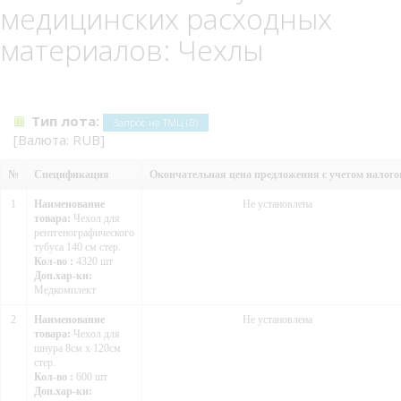
медицинских расходных
материалов: Чехлы
Тип лота:
Запрос на ТМЦ (В)
[Валюта: RUB]
№
Спецификация
Окончательная цена предложения с учетом налого
1
Наименование
Не установлена
товара:
Чехол для
рентгенографического
тубуса 140 см стер.
Кол-во :
4320 шт
Доп.хар-ки:
Медкомплект
2
Наименование
Не установлена
товара:
Чехол для
шнура 8см х 120см
стер.
Кол-во :
600 шт
Доп.хар-ки: