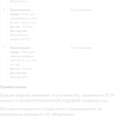
Медкомплект
3
Наименование
Не установлена
товара:
Чехол для
операционного стола
80 см х 145 см стер.
Кол-во :
6120 шт
Доп.хар-ки:
Медкомплект,
артикул 403 012
4
Наименование
Не установлена
товара:
Чехол для
защиты камерных
кабелей 13 см х 250
см стер.
Кол-во :
2520 шт
Доп.хар-ки:
Медкомплект
Примечание:
Просим обратить внимание, что количества, указанные в ЛОТе
являются ОРИЕНТИРОВОЧНОЙ ГОДОВОЙ потребностью.
Поставки планируется осуществлять единовременно по
письменным заявкам от АО «Медицина».