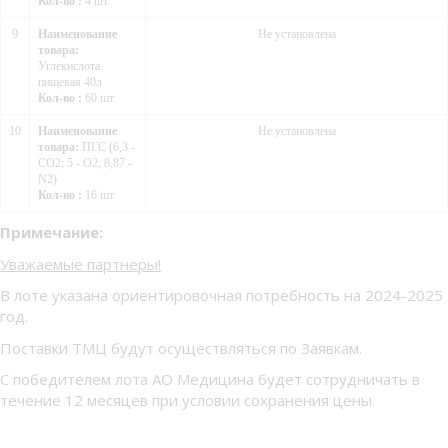
Кол-во :
4 шт
9
Наименование
Не установлена
товара:
Углекислота
пищевая 40л
Кол-во :
60 шт
10
Наименование
Не установлена
товара:
ПГС (6,3 -
СО2; 5 - О2; 8,87 -
N2)
Кол-во :
16 шт
Примечание:
Уважаемые партнеры!
В лоте указана ориентировочная потребность на 2024-2025
год.
Поставки ТМЦ будут осуществляться по Заявкам.
С победителем лота АО Медицина будет сотрудничать в
течение 12 месяцев при условии сохранения цены.