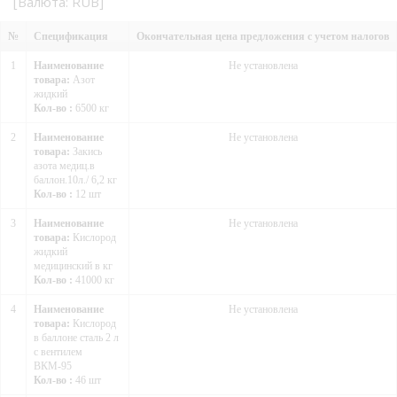
[Валюта: RUB]
№
Спецификация
Окончательная цена предложения с учетом налогов
1
Наименование
Не установлена
товара:
Азот
жидкий
Кол-во :
6500 кг
2
Наименование
Не установлена
товара:
Закись
азота медиц.в
баллон.10л./ 6,2 кг
Кол-во :
12 шт
3
Наименование
Не установлена
товара:
Кислород
жидкий
медицинский в кг
Кол-во :
41000 кг
4
Наименование
Не установлена
товара:
Кислород
в баллоне сталь 2 л
с вентилем
ВКМ-95
Кол-во :
46 шт