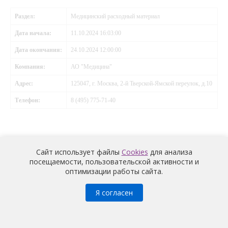
Раздел:
Медицинский расходный материал
Дата начала:
11.10.2024 16:03:00
Дата окончания:
24.10.2024 12:00:00
Компания:
АО "Медицина"
Адрес:
125047, г. Москва, 2-й Тверской-Ямской переулок, д.10
Телефон:
8 (495) 775-71-40
Сайт использует файлы
Cookies
для анализа
посещаемости, пользовательской активности и
оптимизации работы сайта.
Медицина
© 2026 |
Политика конфиденциальности
Я согласен
Условия обработки и информация о наличии запретов и
условий на обработку неограниченным кругом лиц