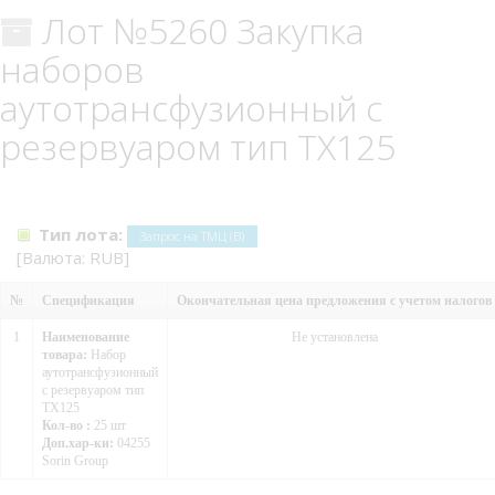
Лот №5260 Закупка
наборов
аутотрансфузионный с
резервуаром тип TX125
Тип лота:
Запрос на ТМЦ (В)
[Валюта: RUB]
№
Спецификация
Окончательная цена предложения с учетом налогов
1
Наименование
Не установлена
товара:
Набор
аутотрансфузионный
с резервуаром тип
TX125
Кол-во :
25 шт
Доп.хар-ки:
04255
Sorin Group