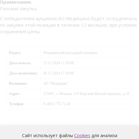
Примечание:
Разовая закупка.
С победителем аукциона АО Медицина будет сотрудничать
по закупке этой позиции в течение 12 месяцев, при условии
сохранения цены.
Раздел:
Медицинский расходный материал
Дата начала:
13.11.2024 17:10:00
Дата окончания:
20.11.2024 17:10:00
Компания:
АО "Медицина"
Адрес:
125047, г. Москва, 2-й Тверской-Ямской переулок, д.10
Телефон:
8 (495) 775-71-40
Сайт использует файлы
Cookies
для анализа