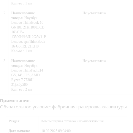
Кол-во :
1 шт
2
Наименование
Не установлена
товара:
Ноутбук
Lenovo ThinkBook 16-
G6 IRL 21KH00E3CD
16"/CI5-
13500H/16/512G/W11P,
Lenovo, арт.ThinkBook
16-G6 IRL 21KH0
Кол-во :
1 шт
3
Наименование
Не установлена
товара:
Ноутбук
Lenovo ThinkPad E14
G5, 14", IPS, AMD
Ryzen 7 7730U
21jss0y500
Кол-во :
2 шт
Примечание:
Обязательное условие: фабричная гравировка клавиатуры
Раздел:
Компьютерная техника и комплектующие
Дата начала:
10.02.2025 09:04:00