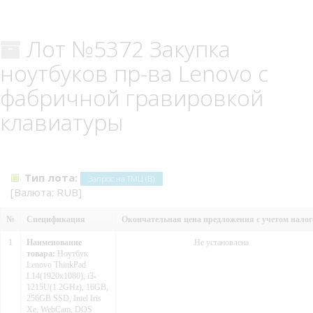
Лот №5372 Закупка
ноутбуков пр-ва Lenovo с
фабричной гравировкой
клавиатуры
Тип лота:
Запрос на ТМЦ (В)
[Валюта: RUB]
№
Спецификация
Окончательная цена предложения с учетом налог
1
Наименование
Не установлена
товара:
Ноутбук
Lenovo ThinkPad
L14(1920x1080), i3-
1215U(1.2GHz), 16GB,
256GB SSD, Intel Iris
Xe, WebCam, DOS