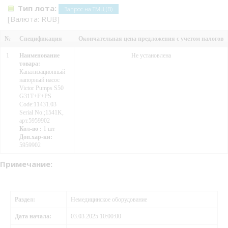
Тип лота:
Запрос на ТМЦ (В)
[Валюта: RUB]
№
Спецификация
Окончательная цена предложения с учетом налогов
1
Наименование
Не установлена
товара:
Канализационный
напорный насос
Victor Pumps S50
G31T+F+PS
Code:11431.03
Serial No.;1541K,
арт.5959902
Кол-во :
1 шт
Доп.хар-ки:
5959902
Примечание:
Раздел:
Немедицинское оборудование
Дата начала:
03.03.2025 10:00:00