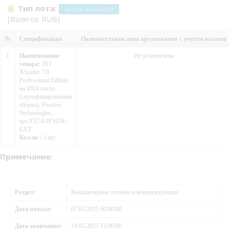
Тип лота:
Запрос на ТМЦ (В)
[Валюта: RUB]
№
Спецификация
Окончательная цена предложения с учетом налогов
1
Наименование
Не установлена
товара:
ПО
XSpider 7.8
Professional Edition
на 1024 хоста
(сертифицированная
сборка), Positive
Technologies,
арт.XS7.8-IP1024-
EXT
Кол-во :
1 шт
Примечание:
Раздел:
Компьютерная техника и комплектующие
Дата начала:
07.03.2025 00:00:00
Дата окончания:
14.03.2025 12:00:00