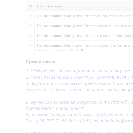
№
Спецификация
1
Наименование работ (услуг):
Указать общую стоимость догово
2
Наименование работ (услуг):
Указать стоимость 1полноцветно
3
Наименование работ (услуг):
Указать стоимость 1 монохромно
4
Наименование работ (услуг):
Указать стоимость добавления 1
месяцев) в систему, руб. с НДС
Примечание:
1. Необходимо зарегистрироваться на площадке.
2. После регистрации скачать и ознакомиться с 
3. Загрузить коммерческое предложение (заполне
документы в нужный лот, заполнив спецификаци
В случае возникновения вопросов по тендерной п
предложения, обращаться:
Елизавета Григорьевна Кузьминчук (Специалист по
Тел.: (495) 775-71-40 (доб.: 13-41), kuzminchuk.e@med
В случае возникновения вопросов по Техническом