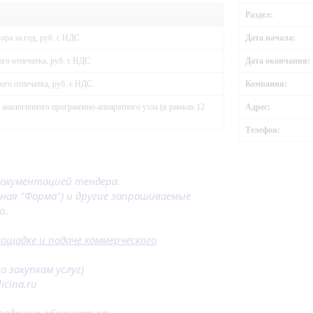
Раздел:
ра за год, руб. с НДС
Дата начала:
го отпечатка, руб. с НДС
Дата окончания:
го отпечатка, руб. с НДС
Компания:
 аналогичного программно-аппаратного узла (в рамках 12
Адрес:
Телефон:
документацией тендера.
нная "Форма") и другие запрашиваемые
ю.
лощадке и подаче коммерческого
 закупкам услуг)
icina.ru
у заданию обращаться: