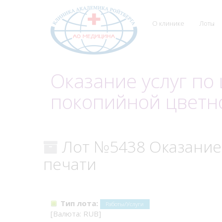
О клинике
Лоты
Оказание услуг по
покопийной цветн
Лот №5438 Оказание 
печати
Тип лота:
Работы/Услуги
[Валюта: RUB]