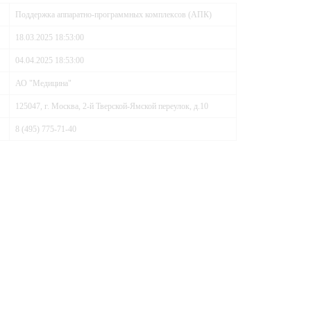
Поддержка аппаратно-программных комплексов (АПК)
18.03.2025 18:53:00
04.04.2025 18:53:00
АО "Медицина"
125047, г. Москва, 2-й Тверской-Ямской переулок, д.10
8 (495) 775-71-40