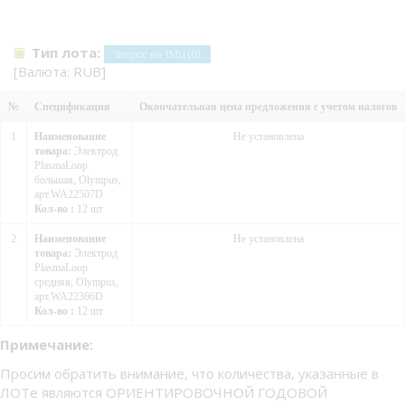
Тип лота:
Запрос на ТМЦ (В)
[Валюта: RUB]
№
Спецификация
Окончательная цена предложения с учетом налогов
1
Наименование
Не установлена
товара:
Электрод
PlasmaLoop
большая, Olympus,
арт.WA22507D
Кол-во :
12 шт
2
Наименование
Не установлена
товара:
Электрод
PlasmaLoop
средняя, Olympus,
арт.WA22306D
Кол-во :
12 шт
Примечание:
Просим обратить внимание, что количества, указанные в
ЛОТе являются ОРИЕНТИРОВОЧНОЙ ГОДОВОЙ