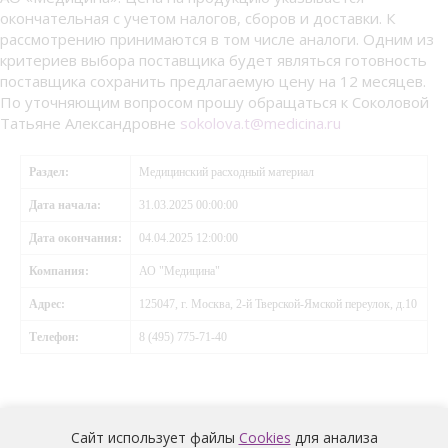
окончательная с учетом налогов, сборов и доставки. К
рассмотрению принимаются в том числе аналоги. Одним из
критериев выбора поставщика будет являться готовность
поставщика сохранить предлагаемую цену на 12 месяцев.
По уточняющим вопросом прошу обращаться к Соколовой
Татьяне Александровне
sokolova.t@medicina.ru
Раздел:
Медицинский расходный материал
Дата начала:
31.03.2025 00:00:00
Дата окончания:
04.04.2025 12:00:00
Компания:
АО "Медицина"
Адрес:
125047, г. Москва, 2-й Тверской-Ямской переулок, д.10
Телефон:
8 (495) 775-71-40
Сайт использует файлы
Cookies
для анализа