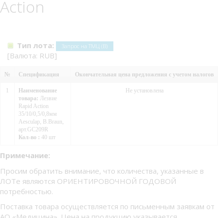
Action
Тип лота:
Запрос на ТМЦ (В)
[Валюта: RUB]
№
Спецификация
Окончательная цена предложения с учетом налогов
1
Наименование
Не установлена
товара:
Лезвие
Rapid Action
35/10/0,5/0,8мм
Aesculap, B.Braun,
арт.GC209R
Кол-во :
40 шт
Примечание:
Просим обратить внимание, что количества, указанные в
ЛОТе являются ОРИЕНТИРОВОЧНОЙ ГОДОВОЙ
потребностью.
Поставка товара осуществляется по письменным заявкам от
АО «Медицина». Цена на продукцию указывается