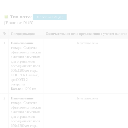
Тип лота:
Запрос на ТМЦ (В)
[Валюта: RUB]
№
Спецификация
Окончательная цена предложения с учетом налогов
1
Наименование
Не установлена
товара:
Салфетка
офтальмологическая
с липким элементом
для ограничения
операционного поля
650х1200мм стер.,
ООО "ГК Пальма",
арт.СОЛЭ 2
отверстия
Кол-во :
1200 шт
2
Наименование
Не установлена
товара:
Салфетка
офтальмологическая
с липким элементом
для ограничения
операционного поля
650х1200мм стер.,