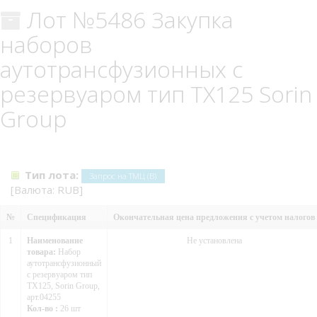
Лот №5486 Закупка
наборов
аутотрансфузионных с
резервуаром тип TX125 Sorin
Group
Тип лота:
Запрос на ТМЦ (В)
[Валюта: RUB]
№
Спецификация
Окончательная цена предложения с учетом налогов
1
Наименование
Не установлена
товара:
Набор
аутотрансфузионный
с резервуаром тип
TX125, Sorin Group,
арт.04255
Кол-во :
26 шт