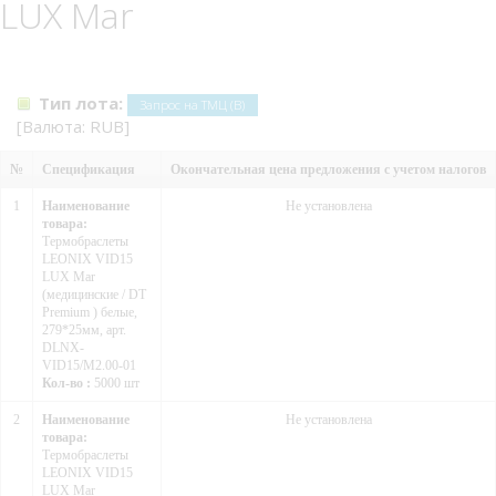
LUX Mar
Тип лота:
Запрос на ТМЦ (В)
[Валюта: RUB]
№
Спецификация
Окончательная цена предложения с учетом налогов
1
Наименование
Не установлена
товара:
Термобраслеты
LEONIX VID15
LUX Mar
(медицинские / DT
Premium ) белые,
279*25мм, арт.
DLNX-
VID15/M2.00-01
Кол-во :
5000 шт
2
Наименование
Не установлена
товара:
Термобраслеты
LEONIX VID15
LUX Mar