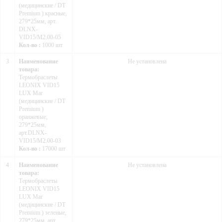
(медицинские / DT
Premium ) красные,
279*25мм, арт.
DLNX-
VID15/M2.00-05
Кол-во :
1000 шт
3
Наименование
Не установлена
товара:
Термобраслеты
LEONIX VID15
LUX Mar
(медицинские / DT
Premium )
оранжевые,
279*25мм,
арт.DLNX-
VID15/M2.00-03
Кол-во :
17000 шт
4
Наименование
Не установлена
товара:
Термобраслеты
LEONIX VID15
LUX Mar
(медицинские / DT
Premium ) зеленые,
279*25мм, арт.