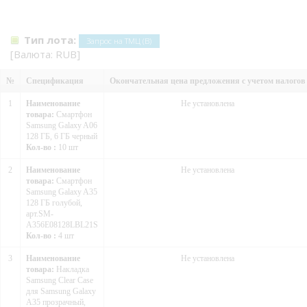
Тип лота:
Запрос на ТМЦ (В)
[Валюта: RUB]
№
Спецификация
Окончательная цена предложения с учетом налогов
1
Наименование
Не установлена
товара:
Смартфон
Samsung Galaxy A06
128 ГБ, 6 ГБ черный
Кол-во :
10 шт
2
Наименование
Не установлена
товара:
Смартфон
Samsung Galaxy A35
128 ГБ голубой,
арт.SM-
A356E08128LBL21S
Кол-во :
4 шт
3
Наименование
Не установлена
товара:
Накладка
Samsung Clear Case
для Samsung Galaxy
A35 прозрачный,