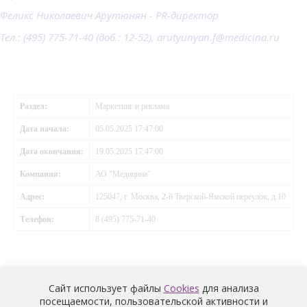
Феликс Николаевич Арутюнян - PR-директор
Тел.: (495) 775-71-40 (доб.: 12-52), arutyunyan.f@medicina.ru
Раздел:
Маркетинг и реклама
Дата начала:
05.05.2025 17:47:00
Дата окончания:
19.05.2025 17:47:00
Компания:
АО "Медицина"
Адрес:
125047, г. Москва, 2-й Тверской-Ямской переулок, д.10
Телефон:
8 (495) 775-71-40
Сайт использует файлы
Cookies
для анализа
посещаемости, пользовательской активности и