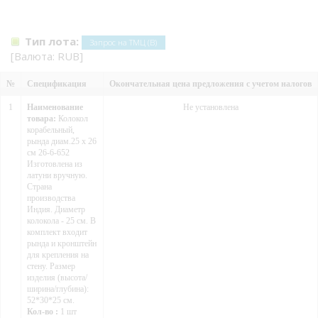
Тип лота:
Запрос на ТМЦ (В)
[Валюта: RUB]
№
Спецификация
Окончательная цена предложения с учетом налогов
1
Наименование
Не установлена
товара:
Колокол
корабельный,
рында диам.25 х 26
см 26-6-652
Изготовлена из
латуни вручную.
Страна
производства
Индия. Диаметр
колокола - 25 см. В
комплект входит
рында и кронштейн
для крепления на
стену. Размер
изделия (высота/
ширина/глубина):
52*30*25 см.
Кол-во :
1 шт