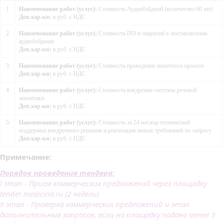
1
Наименование работ (услуг):
Стоимость Аудиобэйджей (количество 60 шт)
Доп.хар-ки:
в руб. с НДС
2
Наименование работ (услуг):
Стоимость ПО и лицензий к поставляемым
аудиобейджам
Доп.хар-ки:
в руб. с НДС
3
Наименование работ (услуг):
Стоимость проведение пилотного проекта
Доп.хар-ки:
в руб. с НДС
4
Наименование работ (услуг):
Стоимость внедрения системы речевой
аналитики
Доп.хар-ки:
в руб. с НДС
5
Наименование работ (услуг):
Стоимость за 24 месяца технической
поддержки внедренного решения и реализация новых требований по запросу
Доп.хар-ки:
в руб. с НДС
Примечание:
Порядок проведения тендера:
I этап - Прием коммерческих предложений через площадку
tender.medicina.ru (2 недели)
II этап - Проверка коммерческих предложений и этап
дополнительных запросов, если на площадку подано менее 3