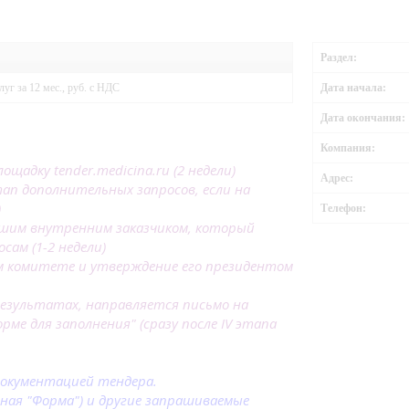
Раздел:
уг за 12 мес., руб. с НДС
Дата начала:
Дата окончания:
Компания:
ощадку tender.medicina.ru (2 недели)
Адрес:
тап дополнительных запросов, если на
)
Телефон:
ашим внутренним заказчиком, который
сам (1-2 недели)
ом комитете и утверждение его президентом
результатах, направляется письмо на
ме для заполнения" (сразу после IV этапа
документацией тендера.
нная "Форма") и другие запрашиваемые