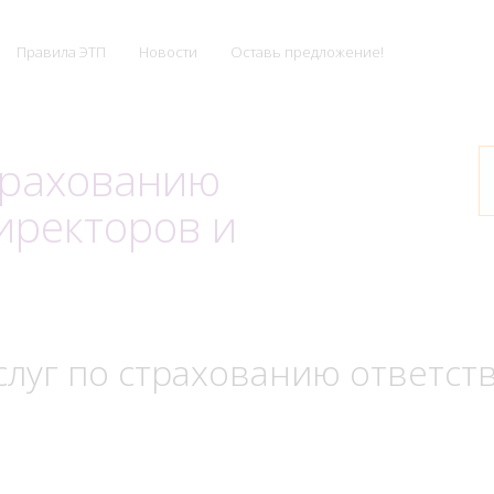
Правила ЭТП
Новости
Оставь предложение!
страхованию
иректоров и
слуг по страхованию ответст