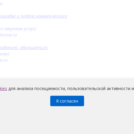
ю.
лощадке и подаче коммерческого
 закупкам услуг)
dicina.ru
 заданию, обращаться:
лер)
a.ru
kies
для анализа посещаемости, пользовательской активности и
Я согласен
Медицина
© 2026 |
Политика конфиденциальности