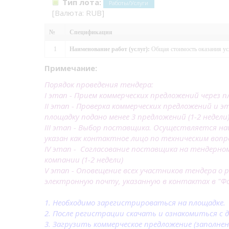
Тип лота:
Работы/Услуги
[Валюта: RUB]
№
Спецификация
1
Наименование работ (услуг):
Общая стоимость оказания усл
Примечание:
Порядок проведения тендера:
I этап - Прием коммерческих предложений через пл
II этап - Проверка коммерческих предложений и э
площадку подано менее 3 предложений (1-2 недели
III этап - Выбор поставщика. Осуществляется н
указан как контактное лицо по техническим вопро
IV этап - Согласование поставщика на тендерн
компании (1-2 недели)
V этап - Оповещение всех участников тендера о 
электронную почту, указанную в контактах в "Фор
1. Необходимо зарегистрироваться на площадке.
2. После регистрации скачать и ознакомиться с 
3. Загрузить коммерческое предложение (заполне