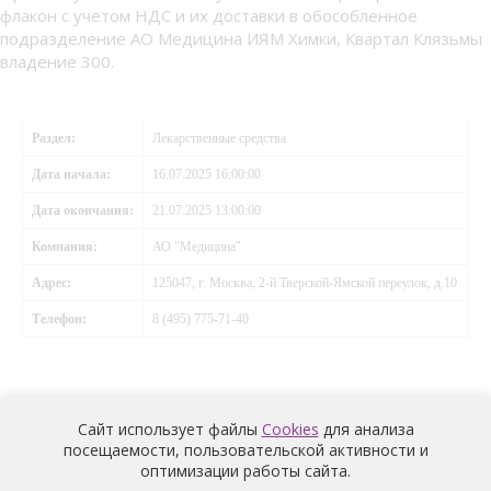
флакон с учетом НДС и их доставки в обособленное
подразделение АО Медицина ИЯМ Химки, Квартал Клязьмы
владение 300.
Раздел:
Лекарственные средства
Дата начала:
16.07.2025 16:00:00
Дата окончания:
21.07.2025 13:00:00
Компания:
АО "Медицина"
Адрес:
125047, г. Москва, 2-й Тверской-Ямской переулок, д.10
Телефон:
8 (495) 775-71-40
Сайт использует файлы
Cookies
для анализа
посещаемости, пользовательской активности и
оптимизации работы сайта.