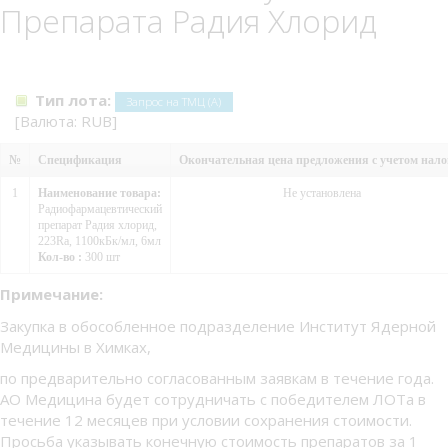
Препарата Радия Хлорид
Тип лота:
Запрос на ТМЦ (А)
[Валюта: RUB]
№
Спецификация
Окончательная цена предложения с учетом нало
1
Наименование товара:
Не установлена
Радиофармацевтический
препарат Радия хлорид,
223Ra, 1100кБк/мл, 6мл
Кол-во :
300 шт
Примечание:
Закупка в обособленное подразделение Институт Ядерной
Медицины в Химках,
по предварительно согласованным заявкам в течение года.
АО Медицина будет сотрудничать с победителем ЛОТа в
течение 12 месяцев при условии сохранения стоимости.
Просьба указывать конечную стоимость препаратов за 1