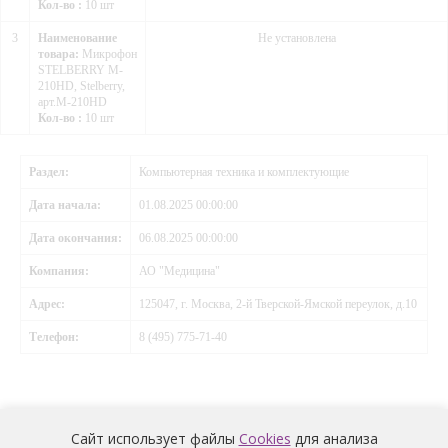
Кол-во :
10 шт
3
Наименование
Не установлена
товара:
Микрофон
STELBERRY M-
210HD, Stelberry,
арт.M-210HD
Кол-во :
10 шт
Раздел:
Компьютерная техника и комплектующие
Дата начала:
01.08.2025 00:00:00
Дата окончания:
06.08.2025 00:00:00
Компания:
АО "Медицина"
Адрес:
125047, г. Москва, 2-й Тверской-Ямской переулок, д.10
Телефон:
8 (495) 775-71-40
Сайт использует файлы
Cookies
для анализа