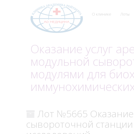
О клинике
Лоты
Оказание услуг ар
модульной сыворо
модулями для био
иммунохимических
Лот №5665 Оказание 
сывороточной станции 