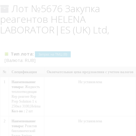
Лот №5676 Закупка
реагентов HELENA
LABORATOR|ES (UK) Ltd,
Тип лота:
Запрос на ТМЦ (В)
[Валюта: RUB]
№
Спецификация
Окончательная цена предложения с учетом налогов
1
Наименование
Не установлена
товара:
Жидкость
теплоотводящая
Rep реагент Rep
Prep Solution 1 х
250мл 3100,Helena
Кол-во :
2 шт
2
Наименование
Не установлена
товара:
Реактив
биохимический
Белок Serium