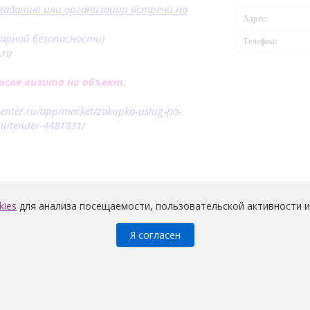
у заданию или организации встречи на
Адрес:
жарной безопасности)
Телефон:
.ru
сле визита на объект.
enter.ru/app/market/zakupka-uslug-po-
ii/tender-4481831/
kies
для анализа посещаемости, пользовательской активности и
Я согласен
Медицина
© 2026 |
Политика конфиденциальности