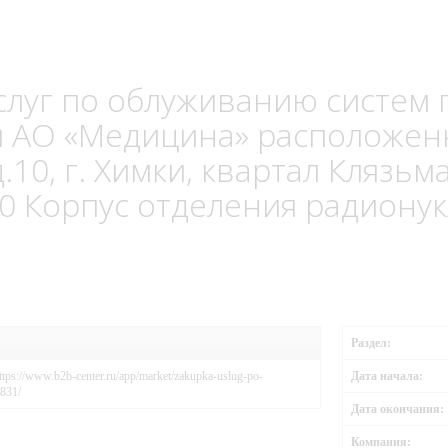
слуг по облуживанию систем
 АО «Медицина» расположенн
10, г. Химки, квартал Клязьма,
00 Корпус отделения радиону
Раздел:
ps://www.b2b-center.ru/app/market/zakupka-uslug-po-
Дата начала:
1831/
Дата окончания:
Компания: