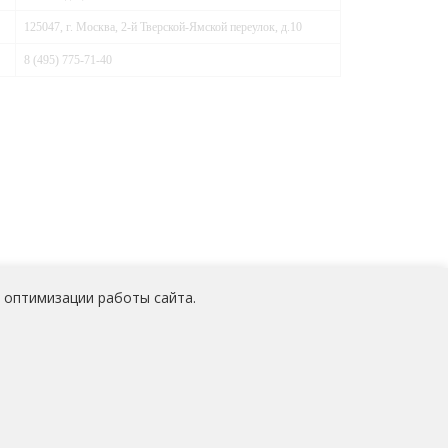
125047, г. Москва, 2-й Тверской-Ямской переулок, д.10
8 (495) 775-71-40
 оптимизации работы сайта.