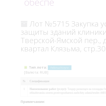
обеспе
Лот №5715 Закупка у
защиты зданий клиники
Тверской-Ямской пер., д.
квартал Клязьма, стр.3
Тип лота:
Работы/Услуги
[Валюта: RUB]
№
Спецификация
1
Наименование работ (услуг):
Тендер размещен на площадке htt
obluzhivaniiu-sistem-protivopozharnoi-zashchity-zdanii/tender-448
Примечание: