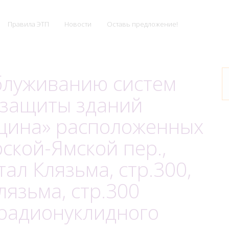
Правила ЭТП
Новости
Оставь предложение!
облуживанию систем
защиты зданий
цина» расположенных
рской-Ямской пер.,
ртал Клязьма, стр.300,
лязьма, стр.300
 радионуклидного