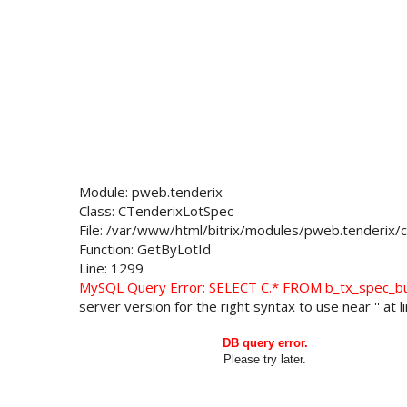
Module: pweb.tenderix
Class: CTenderixLotSpec
File: /var/www/html/bitrix/modules/pweb.tenderix/c
Function: GetByLotId
Line: 1299
MySQL Query Error: SELECT C.* FROM b_tx_spec_
server version for the right syntax to use near '' at l
DB query error.
Please try later.