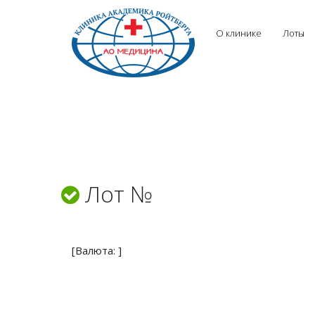
О клинике
Лоты
Лот №
[Валюта: ]