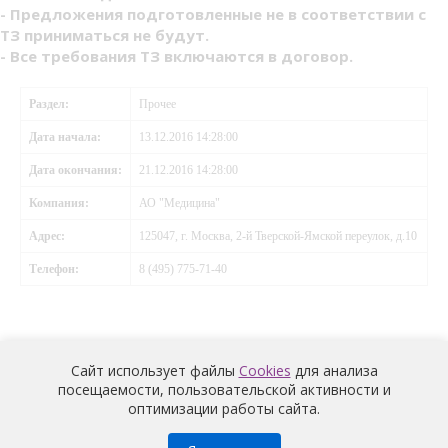
- Предложения подготовленные не в соответствии с
ТЗ приниматься не будут.
- Все требования ТЗ включаются в договор.
Раздел:
Прочее
Дата начала:
13.12.2016 14:28:00
Дата окончания:
21.12.2016 14:28:00
Компания:
АО "Медицина"
Адрес:
125047, г. Москва, 2-й Тверской-Ямской переулок, д.10
Телефон:
8 (495) 775-71-40
Сайт использует файлы
Cookies
для анализа
посещаемости, пользовательской активности и
оптимизации работы сайта.
Медицина
© 2026 |
Политика конфиденциальности