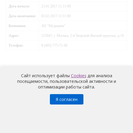
Дата начала:
23.01.2017 11:11:00
Дата окончания:
03.02.2017 11:11:00
Компания:
АО "Медицина"
Адрес:
125047, г. Москва, 2-й Тверской-Ямской переулок, д.10
Телефон:
8 (495) 775-71-40
Сайт использует файлы
Cookies
для анализа
посещаемости, пользовательской активности и
оптимизации работы сайта.
Медицина
© 2026 |
Политика конфиденциальности
Я согласен
Условия обработки и информация о наличии запретов и
условий на обработку неограниченным кругом лиц
персональных данных
работников
АО «Медицина