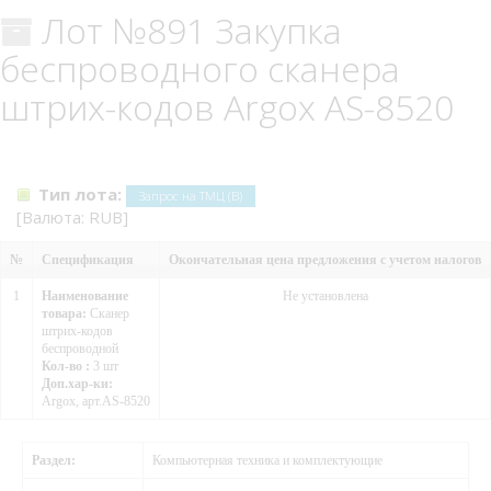
Лот №891 Закупка
беспроводного сканера
штрих-кодов Argox AS-8520
Тип лота:
Запрос на ТМЦ (В)
[Валюта: RUB]
№
Спецификация
Окончательная цена предложения с учетом налогов
1
Наименование
Не установлена
товара:
Сканер
штрих-кодов
беспроводной
Кол-во :
3 шт
Доп.хар-ки:
Argox, арт.AS-8520
Раздел:
Компьютерная техника и комплектующие