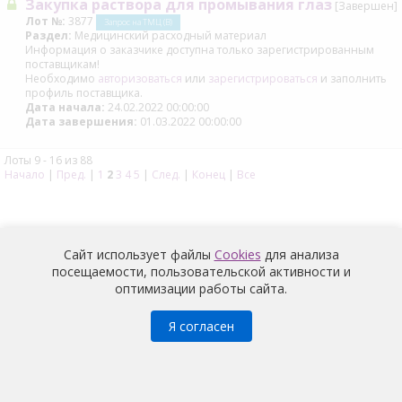
Закупка раствора для промывания глаз
[Завершен]
Лот №:
3877
Запрос на ТМЦ (В)
Раздел:
Медицинский расходный материал
Информация о заказчике доступна только зарегистрированным
поставщикам!
Необходимо
авторизоваться
или
зарегистрироваться
и заполнить
профиль поставщика.
Дата начала:
24.02.2022 00:00:00
Дата завершения:
01.03.2022 00:00:00
Лоты 9 - 16 из 88
Начало
|
Пред.
|
1
2
3
4
5
|
След.
|
Конец
|
Все
Сайт использует файлы
Cookies
для анализа
посещаемости, пользовательской активности и
оптимизации работы сайта.
Медицина
© 2026 |
Политика конфиденциальности
Я согласен
Условия обработки и информация о наличии запретов и
условий на обработку неограниченным кругом лиц
персональных данных
работников
АО «Медицина