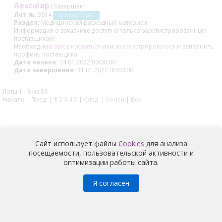
Aesculap
[Завершен]
Лот №:
3814
Запрос на ТМЦ (В)
Раздел:
Медицинский расходный материал
Информация о заказчике доступна только зарегистрированным
поставщикам!
Необходимо
авторизоваться
или
зарегистрироваться
и заполнить
профиль поставщика.
Дата начала:
24.01.2022 00:00:00
Дата завершения:
31.01.2022 00:00:00
Лоты 1 - 8 из 88
Начало | Пред. |
1
2
3
4
5
|
След.
|
Конец
|
Все
Сайт использует файлы
Cookies
для анализа
посещаемости, пользовательской активности и
оптимизации работы сайта.
Медицина
© 2026 |
Политика конфиденциальности
Я согласен
Условия обработки и информация о наличии запретов и
условий на обработку неограниченным кругом лиц
персональных данных
работников
АО «Медицина