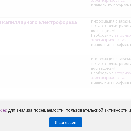
зарегистрироваться
и заполнить профиль 
Информация о заказчи
 капиллярного электрофореза
только зарегистриро
поставщикам!
Необходимо
авторизо
зарегистрироваться
и заполнить профиль 
Информация о заказчи
только зарегистриро
поставщикам!
Необходимо
авторизо
зарегистрироваться
и заполнить профиль 
kies
для анализа посещаемости, пользовательской активности и
Я согласен