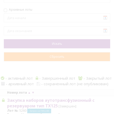
Архивные лоты
- активный лот
- Завершенный лот
- Закрытый лот
- архивный лот
- сохраненный лот (не опубликован)
Номер лота
▲
▼
Закупка наборов аутотрансфузионный с
резервуаром тип TX125
[Завершен]
Лот №:
5260
Запрос на ТМЦ (В)