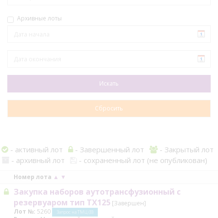
Архивные лоты
- активный лот
- Завершенный лот
- Закрытый лот
- архивный лот
- сохраненный лот (не опубликован)
Номер лота
▲
▼
Закупка наборов аутотрансфузионный с
резервуаром тип TX125
[Завершен]
Лот №:
5260
Запрос на ТМЦ (В)