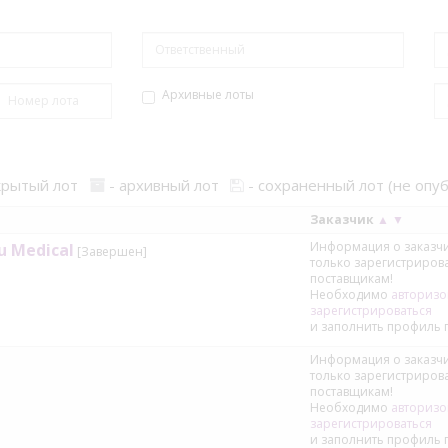
Архивные лоты
крытый лот
- архивный лот
- сохраненный лот (не опу
Заказчик
▲
▼
Информация о заказчи
u Medical
[Завершен]
только зарегистриро
поставщикам!
Необходимо
авторизо
зарегистрироваться
и заполнить профиль 
Информация о заказчи
только зарегистриро
поставщикам!
Необходимо
авторизо
зарегистрироваться
и заполнить профиль 