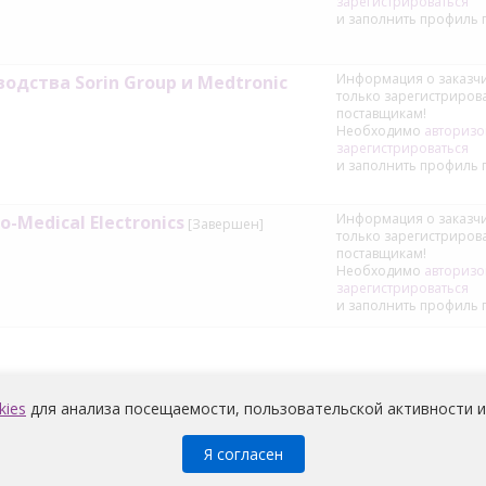
зарегистрироваться
и заполнить профиль 
Информация о заказчи
дства Sorin Group и Medtronic
только зарегистриро
поставщикам!
Необходимо
авторизо
зарегистрироваться
и заполнить профиль 
Информация о заказчи
-Medical Electronics
[Завершен]
только зарегистриро
поставщикам!
Необходимо
авторизо
зарегистрироваться
и заполнить профиль 
kies
для анализа посещаемости, пользовательской активности и
Я согласен