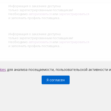
Информация о заказчике доступна
только зарегистрированным поставщикам!
Необходимо
авторизоваться
или
зарегистрироваться
и заполнить профиль поставщика.
.
Информация о заказчике доступна
только зарегистрированным поставщикам!
Необходимо
авторизоваться
или
зарегистрироваться
и заполнить профиль поставщика.
.
kies
для анализа посещаемости, пользовательской активности и
Я согласен
Медицина
© 2026 |
Политика конфиденциальности
претов и условий на обработку неограниченным кругом лиц