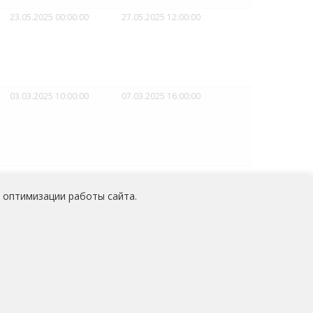
23.05.2025 00:00:00
27.05.2025 12:00:00
03.03.2025 10:00:00
07.03.2025 16:00:00
 оптимизации работы сайта.
 персональных данных
работников
АО «Медицина